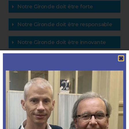
Notre Gironde doit être forte
Notre Gironde doit être responsable
Notre Gironde doit être innovante
Notre Gironde doit être attractive
pour les entreprises comme pour les
familles
Dans toutes ces directions,
le Conseil
Départemental doit agir
, mais il doit le faire dans
le cadre d’une relation simplifiée et plus
partenariale
avec les autres collectivités locales
(région, Métropole, communes, intercommunalités)